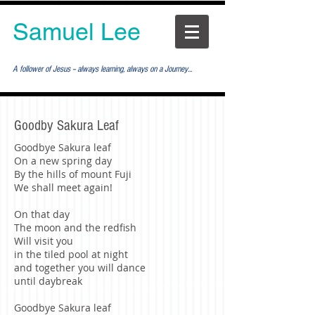
Samuel Lee
A follower of Jesus -- always learning, always on a Journey...
Goodby Sakura Leaf
Goodbye Sakura leaf
On a new spring day
By the hills of mount Fuji
We shall meet again!
On that day
The moon and the redfish
Will visit you
in the tiled pool at night
and together you will dance
until daybreak
Goodbye Sakura leaf