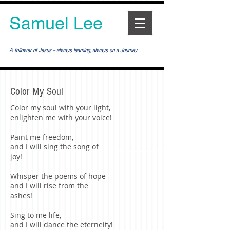
Samuel Lee
A follower of Jesus -- always learning, always on a Journey...
Color My Soul
Color my soul with your light,
enlighten me with your voice!
Paint me freedom,
and I will sing the song of
joy!
Whisper the poems of hope
and I will rise from the
ashes!
Sing to me life,
and I will dance the eterneity!