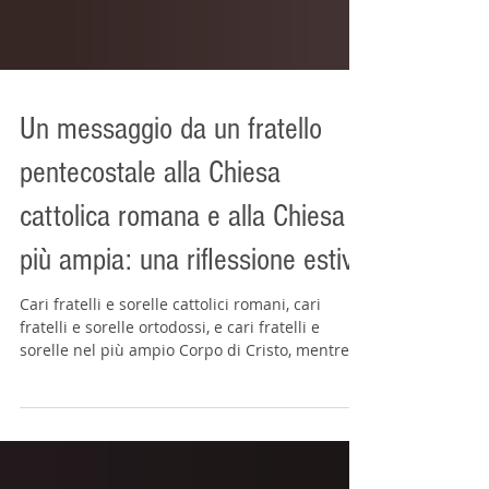
Un messaggio da un fratello
pentecostale alla Chiesa
cattolica romana e alla Chiesa
più ampia: una riflessione estiva
Cari fratelli e sorelle cattolici romani, cari
fratelli e sorelle ortodossi, e cari fratelli e
sorelle nel più ampio Corpo di Cristo, mentre
l’estate ha inizio e molti di noi si preparano a
un tempo di riposo, desidero scrivervi un
messaggio personale. È un messaggio di