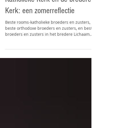
Een boodschap van een
pinksterbroeder aan de Rooms-
Katholieke Kerk en de bredere
Kerk: een zomerreflectie
Beste rooms-katholieke broeders en zusters,
beste orthodoxe broeders en zusters, en beste
broeders en zusters in het bredere Lichaam
van Christus, Nu de zomer begint en velen van
ons zich voorbereiden op een periode van rust,
wilde ik jullie een persoonlijke boodschap
schrijven. Het is een boodschap van
dankbaarheid, van leren, en bovenal van onze
gedeelde liefde voor Jezus Christus. Ik schrijf
dit ook aan mijn mede-pinksterchristenen,
evangelischen en protestanten, omdat wat